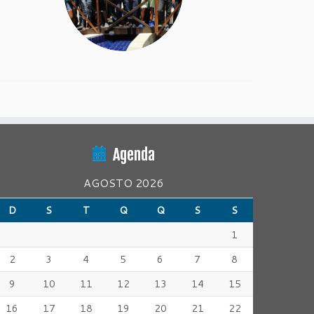
Agenda
AGOSTO 2026
D
S
T
Q
Q
S
S
1
2
3
4
5
6
7
8
9
10
11
12
13
14
15
16
17
18
19
20
21
22