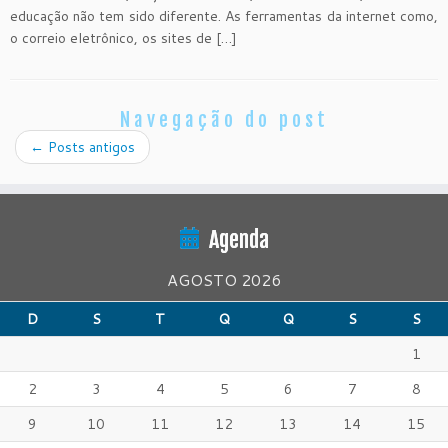
educação não tem sido diferente. As ferramentas da internet como,
o correio eletrônico, os sites de […]
Navegação do post
←
Posts antigos
Agenda
AGOSTO 2026
D
S
T
Q
Q
S
S
1
2
3
4
5
6
7
8
9
10
11
12
13
14
15