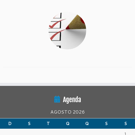
Agenda
AGOSTO 2026
D
S
T
Q
Q
S
S
1