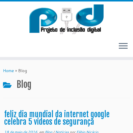
Skip
to
Home
»
Blog
content
Blog
feliz dia mundial da internet google
celebra 5 videos de segurança
18 de maio de 2016
em
Blog
/
Notícias
por
Fábio Nicácio