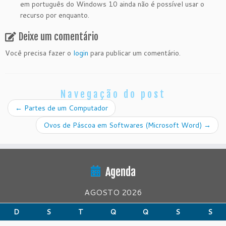
em português do Windows 10 ainda não é possível usar o
recurso por enquanto.
Deixe um comentário
Você precisa fazer o
login
para publicar um comentário.
Navegação do post
←
Partes de um Computador
Ovos de Páscoa em Softwares (Microsoft Word)
→
Agenda
AGOSTO 2026
D
S
T
Q
Q
S
S