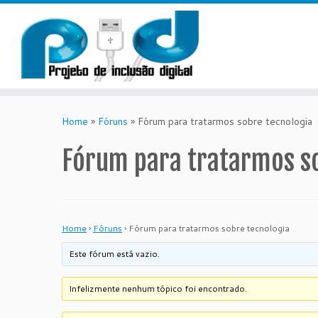
Skip
to
Home
»
Fóruns
»
Fórum para tratarmos sobre tecnologia
content
Fórum para tratarmos s
Home
›
Fóruns
›
Fórum para tratarmos sobre tecnologia
Este fórum está vazio.
Infelizmente nenhum tópico foi encontrado.