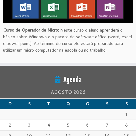
Curso de Operador de Micro:
Neste curso o aluno aprenderá o
básico sobre Windows e o pacote de software office (word, excel
e power point). Ao término do curso ele estará preparado para
utilizar um micro computador na escola ou no trabalho.
Agenda
AGOSTO 2026
D
S
T
Q
Q
S
S
1
2
3
4
5
6
7
8
9
10
11
12
13
14
15